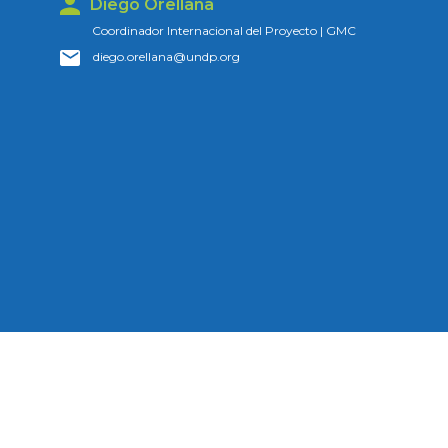
Diego Orellana
Coordinador Internacional del Proyecto | GMC
diego.orellana@undp.org