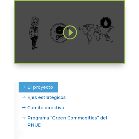
El proyecto
Ejes estratégicos
Comité directivo
Programa “Green Commodities” del
PNUD